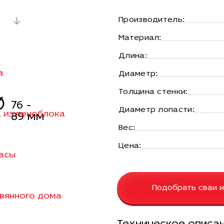
Производитель:
ния
Материал:
Длина:
а
Диаметр:
Толщина стенки:
76 -
Диаметр лопасти:
а из пеноблока
89 мм
Вес:
Цена:
расы
Подобрать сваи и
евянного дома