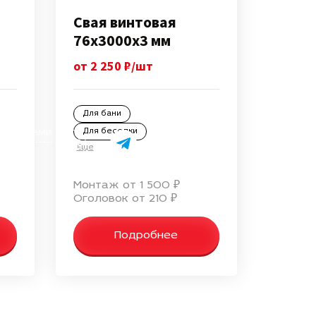
Свая винтовая
76х3000х3 мм
от 2 250 ₽/шт
Для бани
+7 499 647-
 с ценами
Для беседки
43-87
Еще
info@svai-
vertikal.ru
Монтаж от 1 500 ₽
Оголовок от 210 ₽
Подробнее