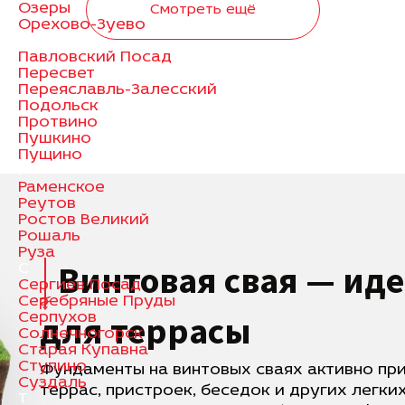
Озеры
Смотреть ещё
Орехово-Зуево
П
Павловский Посад
Пересвет
Переяславль-Залесский
Подольск
Протвино
Пушкино
Пущино
Р
Раменское
Реутов
Ростов Великий
Рошаль
Руза
Винтовая свая — ид
С
Сергиев Посад
Серебряные Пруды
для террасы
Серпухов
Солнечногорск
Старая Купавна
Ступино
Фундаменты на винтовых сваях активно пр
Суздаль
террас, пристроек, беседок и других легки
Т