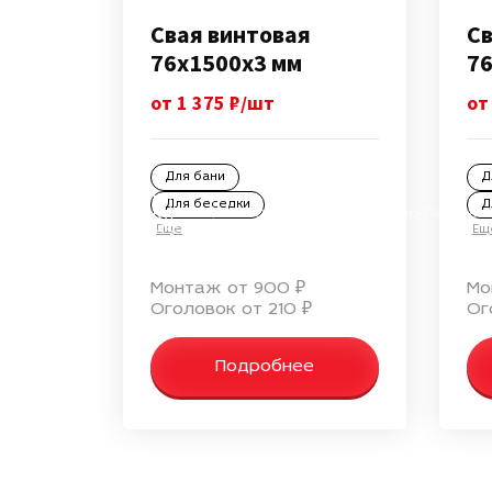
Свая винтовая
Св
76х1500х3 мм
76
от 1 375 ₽/шт
от
Для бани
Д
Для беседки
Д
Винтовые сваи в Лосино-Петровс
от производителя
Еще
Ещ
Монтаж от 900 ₽
Мо
Оголовок от 210 ₽
Ог
Подробнее