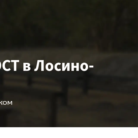
СТ в Лосино-
ком