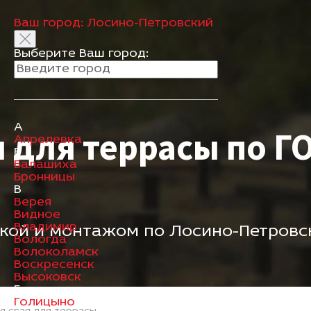
Ваш город:
Лосино-Петровский
Выберите Ваш город:
А
я для террасы
по ГО
Апрелевка
Б
Балашиха
Бронницы
В
Верея
Видное
Владимир
вкой и монтажом по Лосино-Петровс
Вологда
Волоколамск
Воскресенск
Высоковск
Г
Голицыно