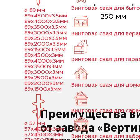
Винтовая свая для быт
⌀ 89 мм
89x4500x3.5мм
250 мм
89x4000x3.5мм
89x3500x3.5мм
89x3000x3.5мм
Винтовая свая для вер
89x2500x3.5мм
89x2000x3.5мм
89x1500x3.5мм
89x4500x3мм
Винтовая свая для гар
89x4000x3мм
89x3500x3мм
89x3000x3мм
89x2500x3мм
89x2000x3мм
Винтовая свая для дома
89x1500x3мм
Преимущества в
Винтовая свая для сара
от завода «Верти
⌀ 57 мм
57x4000x3мм
57x4500x3мм
Винтовая свая для забо