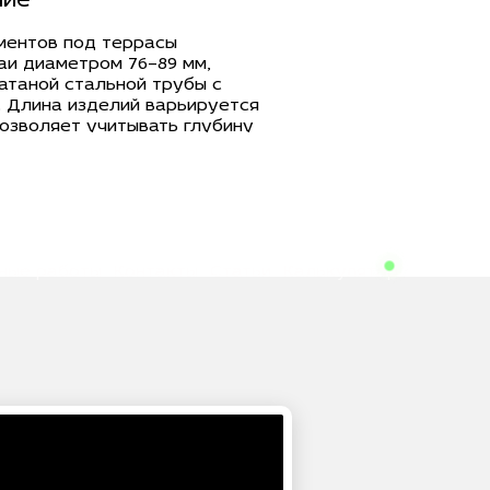
ние
ментов под террасы
аи диаметром 76–89 мм,
атаной стальной трубы с
. Длина изделий варьируется
позволяет учитывать глубину
нта на участке. Лопасть
ечивает надежное
авномерное распределение
. Масса одной сваи
 кг, что допускает как ручной,
монтаж.
ные работы
Контакты
Статьи
Калькулятор
ости применения
а подходят для легких и
ий, таких как открытые и
ды, площадки для отдыха.
ры за счет лопасти 250 мм
ь в песчаных, глинистых и
кже на участках с сезонным
ия рассчитана на восприятие
к от настила, мебели, перил