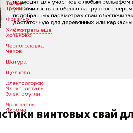
подходят для участков с любым рельефом 
Талдом
Троицк
устойчивость, особенно на грунтах с пере
Ф
подобранных параметрах сваи обеспечиваю
Фрязино
достаточную для деревянных или каркасных
Х
Химки
Смотреть еще
Хотьково
Ч
Черноголовка
Чехов
Ш
Шатура
Щ
Щелково
Э
Электрогорск
Электросталь
Электроугли
Я
Ярославль
истики
винтовых свай
дл
Яхрома