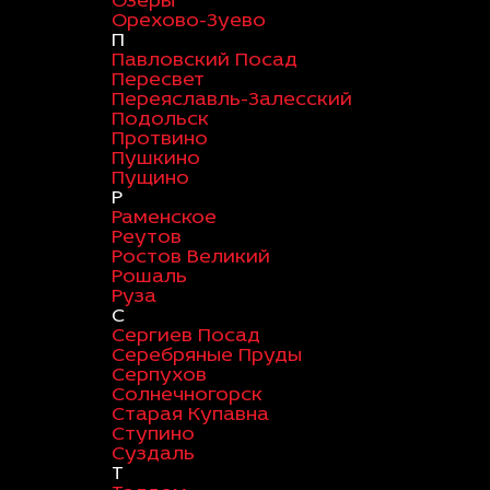
Озеры
Орехово-Зуево
П
Павловский Посад
Пересвет
Переяславль-Залесский
Подольск
Протвино
Пушкино
Пущино
Р
Раменское
Реутов
Ростов Великий
Рошаль
Руза
С
Сергиев Посад
Серебряные Пруды
Серпухов
Солнечногорск
Старая Купавна
Ступино
Суздаль
Т