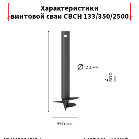
Характеристики
винтовой сваи СВСН 133/350/2500
133 мм
0
0
м
2 5
м
350 мм