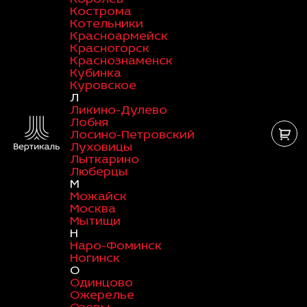
Кострома
Котельники
Красноармейск
Красногорск
Краснознаменск
Кубинка
Куровское
Л
Ликино-Дулево
Лобня
Лосино-Петровский
Луховицы
Лыткарино
Люберцы
М
Можайск
Москва
Мытищи
Н
Наро-Фоминск
Ногинск
О
Одинцово
Ожерелье