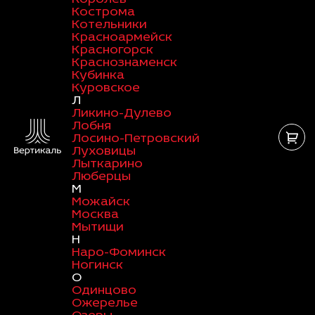
Кострома
Котельники
Красноармейск
Красногорск
Краснознаменск
Кубинка
Куровское
Л
Ликино-Дулево
Лобня
Лосино-Петровский
Луховицы
Лыткарино
Люберцы
М
Можайск
Москва
Мытищи
Н
Наро-Фоминск
Ногинск
О
Одинцово
Ожерелье