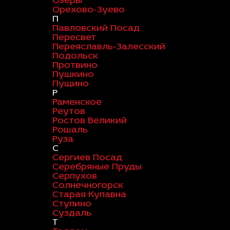
Озеры
Орехово-Зуево
П
Павловский Посад
Пересвет
Переяславль-Залесский
Подольск
Протвино
Пушкино
Пущино
Р
Раменское
Реутов
Ростов Великий
Рошаль
Руза
С
Сергиев Посад
Серебряные Пруды
Серпухов
Солнечногорск
Старая Купавна
Ступино
Суздаль
Т