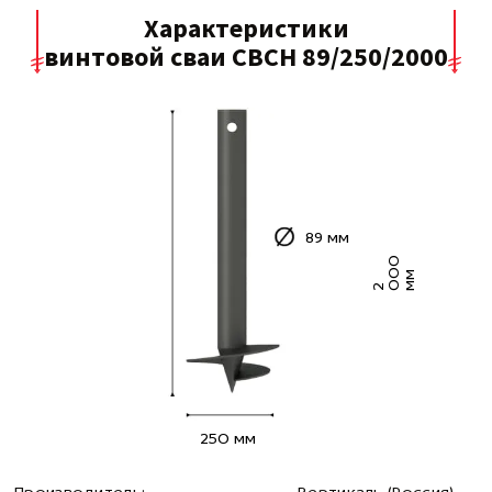
Характеристики
винтовой сваи СВСН 89/250/2000
89 мм
0
0
м
2
0
м
250 мм