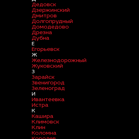
Дедовск
Дзержинский
Дмитров
Долгопрудный
Домодедово
Дрезна
Дубна
Е
Егорьевск
Ж
Железнодорожный
Жуковский
З
Зарайск
Звенигород
Зеленоград
И
Ивантеевка
Истра
К
Кашира
Климовск
Клин
Коломна
Королев