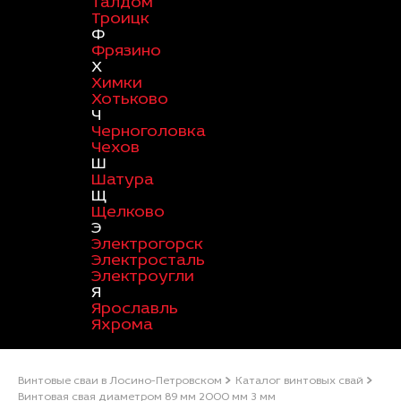
Талдом
Троицк
Ф
Фрязино
Х
Химки
Хотьково
Ч
Черноголовка
Чехов
Ш
Шатура
Щ
Щелково
Э
Электрогорск
Электросталь
Электроугли
Я
Ярославль
Яхрома
Винтовые сваи в Лосино-Петровском
Каталог винтовых свай
Винтовая свая диаметром 89 мм 2000 мм 3 мм