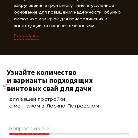
закручивания в грунт, могут иметь усиленное
основание для повышения надежности, обычно
имеют ухо или крюк для присоединения к
конструкции, оснащены резиновыми
амортизаторами или гайками для регулировки
Подробнее
высоты, оцинкованное покрытие защищает от
коррозии, доступны в различных длинах для
удовлетворения требований проекта.
Узнайте количество
и варианты подходящих
винтовых свай для дачи
для вашей постройки
с монтажом в Лосино-Петровском
Вопрос 1 из 3-х