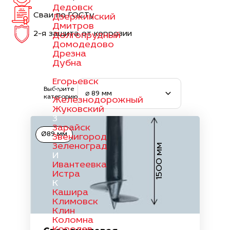
Дедовск
Сваи по ГОСТу
Дзержинский
Дмитров
2-я защита от коррозии
Долгопрудный
Домодедово
Дрезна
Дубна
Е
Егорьевск
Выберите
Ж
⌀ 89 мм
категорию
Железнодорожный
Жуковский
З
Зарайск
Ø89 мм
Звенигород
Зеленоград
1500 мм
И
Ивантеевка
Истра
К
Кашира
Климовск
Клин
Коломна
Королев