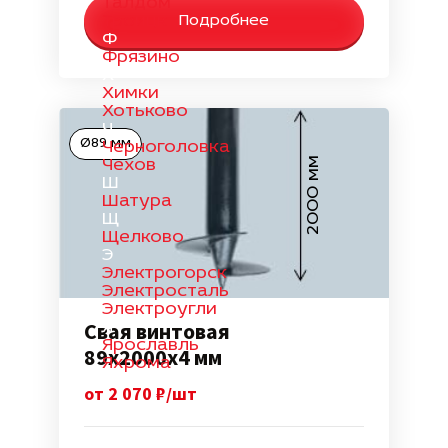
Талдом
Троицк
Подробнее
Ф
Фрязино
Х
Химки
Хотьково
Ч
Ø89 мм
Черноголовка
2000 мм
Чехов
Ш
Шатура
Щ
Щелково
Э
Электрогорск
Электросталь
Электроугли
Свая винтовая
Я
Ярославль
89х2000х4 мм
Яхрома
от 2 070 ₽/шт