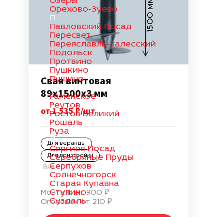
Озеры
1500 мм
Орехово-Зуево
П
Павловский Посад
Пересвет
Переяславль-Залесский
Подольск
Протвино
Пушкино
Свая винтовая
Пущино
Р
89х1500х3 мм
Раменское
Реутов
от 1 535 ₽/шт
Ростов Великий
Рошаль
Руза
С
Для веранды
Сергиев Посад
Для пристройки
Серебряные Пруды
Серпухов
Еще
Солнечногорск
Старая Купавна
Ступино
Монтаж от 900 ₽
Суздаль
Оголовок от 210 ₽
Т