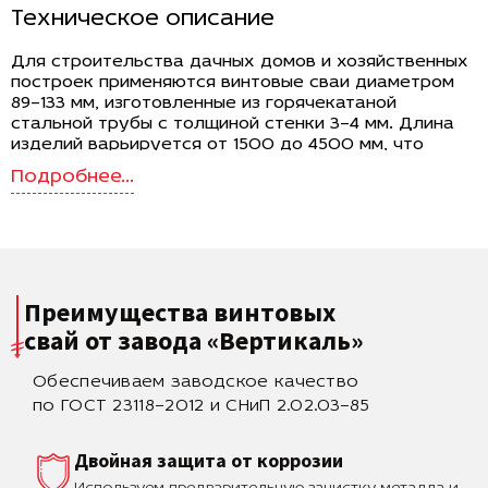
Техническое описание
Для строительства дачных домов и хозяйственных
построек применяются винтовые сваи диаметром
89–133 мм, изготовленные из горячекатаной
стальной трубы с толщиной стенки 3–4 мм. Длина
изделий варьируется от 1500 до 4500 мм, что
позволяет подбирать их с учетом глубины
промерзания грунта и требований проекта. Лопасти
диаметром 250–350 мм обеспечивают увеличенную
площадь опоры и равномерное распределение
нагрузки на несущие слои почвы. Масса свай
находится в диапазоне 10.5–63 кг, что делает
возможным их установку как вручную, так и с
Преимущества винтовых
применением механизированного оборудования.
свай
от завода «Вертикаль»
Назначение и область применения
Обеспечиваем заводское качество
Сваи данного типоразмера подходят для
возведения фундаментов под дачные дома,
по ГОСТ 23118–2012 и СНиП 2.02.03–85
гостевые постройки, веранды, террасы и другие
строения. Конструкция рассчитана на восприятие
Двойная защита от коррозии
нагрузок от веса стен, перекрытий, кровли, а
также сезонных факторов — снеговых и ветровых.