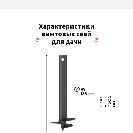
Характеристики
винтовых свай
для дачи
89 -
133 мм
0
5
0
0
4
5
0
м
м
1
-