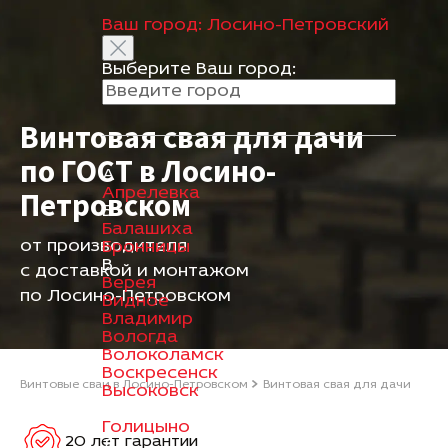
Ваш город:
Лосино-Петровский
Выберите Ваш город:
Винтовая свая для дачи
по ГОСТ в Лосино-
А
Апрелевка
Петровском
Б
Балашиха
от производителя
Бронницы
В
с доставкой и монтажом
Верея
по Лосино-Петровском
Видное
Владимир
Вологда
Волоколамск
Воскресенск
Винтовые сваи в Лосино-Петровском
Винтовая свая для дачи
Высоковск
Г
Голицыно
20 лет гарантии
Д