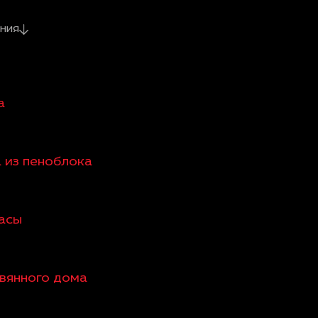
ния
а
а из пеноблока
расы
евянного дома