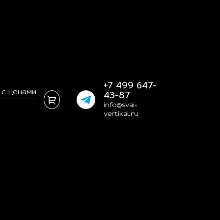
+7 499 647-
 с ценами
43-87
info@svai-
vertikal.ru