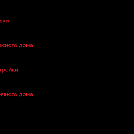
едки
касного дома
стройки
пичного дома