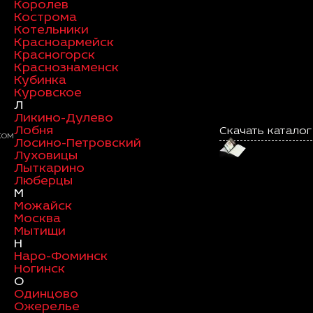
Королев
Кострома
Котельники
Красноармейск
Красногорск
Краснознаменск
Кубинка
Куровское
Л
Ликино-Дулево
Лобня
Скачать каталог
ком
Лосино-Петровский
Луховицы
Лыткарино
Люберцы
М
Можайск
Москва
Мытищи
Н
Наро-Фоминск
Ногинск
О
Одинцово
Ожерелье