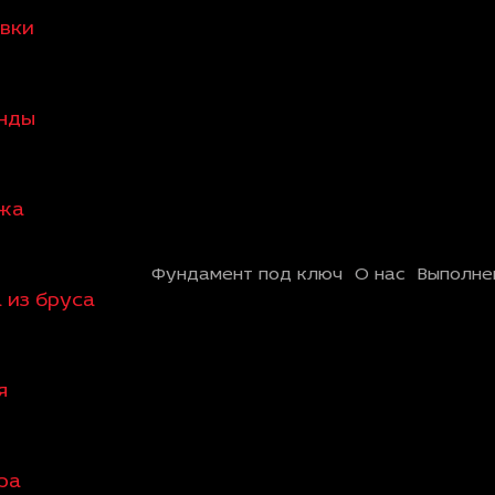
овки
анды
ажа
Фундамент под ключ
О нас
Выполне
 из бруса
я
ра