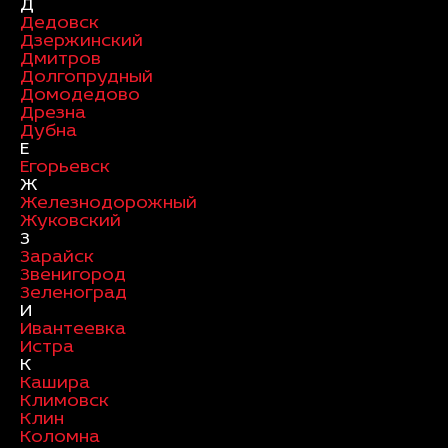
Д
Дедовск
Дзержинский
Дмитров
Долгопрудный
Домодедово
Дрезна
Дубна
Е
Егорьевск
Ж
Железнодорожный
Жуковский
З
Зарайск
Звенигород
Зеленоград
И
Ивантеевка
Истра
К
Кашира
Климовск
Клин
Коломна