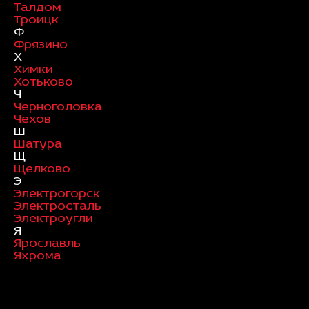
Талдом
Троицк
Ф
Фрязино
Х
Химки
Хотьково
Ч
Черноголовка
Чехов
Ш
Шатура
Щ
Щелково
Э
Электрогорск
Электросталь
Электроугли
Я
Ярославль
Яхрома