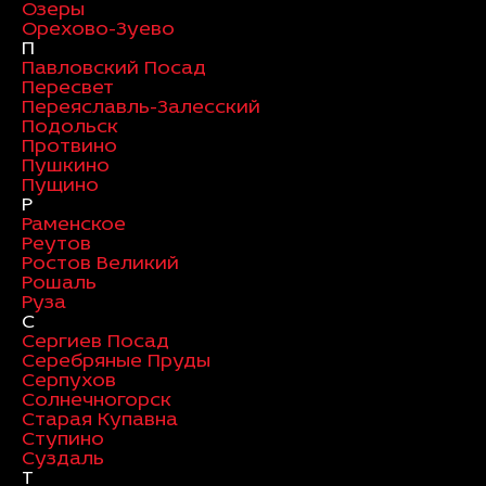
Озеры
Орехово-Зуево
П
Павловский Посад
Пересвет
Переяславль-Залесский
Подольск
Протвино
Пушкино
Пущино
Р
Раменское
Реутов
Ростов Великий
Рошаль
Руза
С
Сергиев Посад
Серебряные Пруды
Серпухов
Солнечногорск
Старая Купавна
Ступино
Суздаль
Т