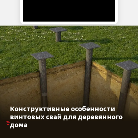
Сваи данного типоразмера обеспечивают
надежность и долговечность фундамента
деревянного дома при минимальном
вмешательстве в ландшафт. Они подходят для
монтажа на участках с разным рельефом и типами
грунтов, включая глинистые, песчаные и
смешанные. Срок службы при правильном монтаже
и соблюдении требований по защите металла
может достигать нескольких десятков лет.
Конструктивные особенности
винтовых свай для деревянного
дома