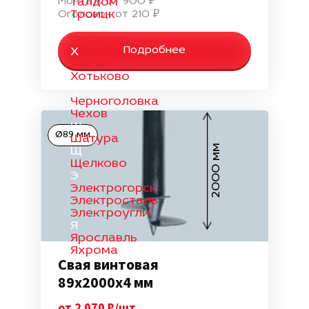
Монтаж от 900 ₽
Талдом
Троицк
Оголовок от 210 ₽
Ф
Фрязино
Подробнее
Х
Химки
Хотьково
Ч
Черноголовка
Чехов
Ш
Ø89 мм
Шатура
2000 мм
Щ
Щелково
Э
Электрогорск
Электросталь
Электроугли
Я
Ярославль
Яхрома
Свая винтовая
89х2000х4 мм
от 2 070 ₽/шт