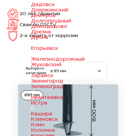
Дедовск
Дзержинский
20 лет гарантии
Дмитров
Долгопрудный
Сваи по ГОСТу
Домодедово
Дрезна
2-я защита от коррозии
Дубна
Е
Егорьевск
Ж
Железнодорожный
Жуковский
Выберите
З
⌀ 89 мм
категорию
Зарайск
Звенигород
Зеленоград
И
Ø89 мм
Ивантеевка
1500 мм
Истра
К
Кашира
Климовск
Клин
Коломна
Королев