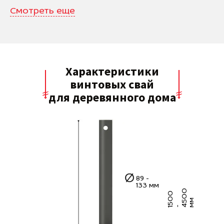
Смотреть еще
Характеристики
винтовых свай
для деревянного дома
89 -
133 мм
0
5
0
0
4
5
0
м
м
1
-