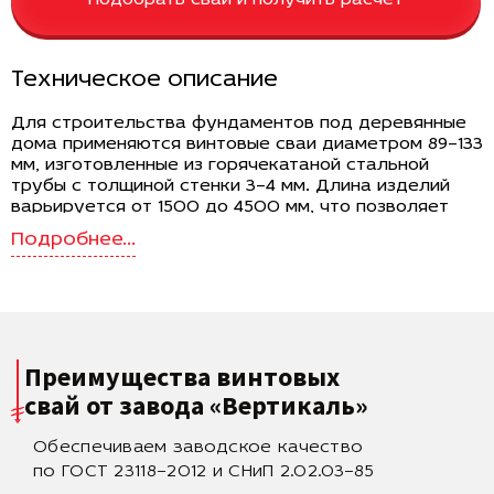
Техническое описание
Для строительства фундаментов под деревянные
дома применяются винтовые сваи диаметром 89–133
мм, изготовленные из горячекатаной стальной
трубы с толщиной стенки 3–4 мм. Длина изделий
варьируется от 1500 до 4500 мм, что позволяет
подбирать опоры в зависимости от глубины
промерзания и особенностей грунта на участке.
Лопасти диаметром 250–350 мм обеспечивают
высокую площадь опоры и равномерное
распределение нагрузки на несущие слои. Масса
свай — от 10.5 до 63 кг, ориентировочная стоимость
— 1420–6650 руб. за единицу, в зависимости от
Преимущества винтовых
размеров и исполнения.
свай
от завода «Вертикаль»
Назначение и требования к фундаменту
Обеспечиваем заводское качество
Деревянные дома, несмотря на сравнительно
небольшой вес по сравнению с каменными
по ГОСТ 23118–2012 и СНиП 2.02.03–85
постройками, требуют устойчивого основания с