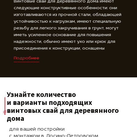
Винтовые сваи для деревянного дома имеют
следующие конструктивные особенности: они
изготавливаются из прочной стали, обладающей
устойчивостью к нагрузкам, имеют специальную
резьбу для легкого закручивания в грунт, могут
иметь усиленное основание для повышения
надежности, обычно имеют ухо или крюк для
присоединения к конструкции, оснащены
резиновыми амортизаторами или гайками для
Подробнее
регулировки высоты, оцинкованное покрытие
защищает от коррозии, доступны в различных
длинах для удовлетворения требований проекта.
Узнайте количество
и варианты подходящих
винтовых свай для деревянного
дома
для вашей постройки
с монтажом в Лосино-Петровском