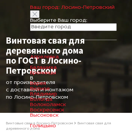
Ваш город:
Лосино-Петровский
Выберите Ваш город:
Винтовая свая для
деревянного дома
А
Апрелевка
по ГОСТ в Лосино-
Б
Петровском
Балашиха
Бронницы
В
от производителя
Верея
Видное
с доставкой и монтажом
Владимир
по Лосино-Петровском
Вологда
Волоколамск
Воскресенск
Высоковск
Г
Винтовые сваи в Лосино-Петровском
Винтовая свая для
Голицыно
деревянного дома
Д