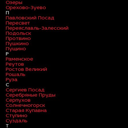
Озеры
Орехово-Зуево
П
Павловский Посад
Пересвет
Переяславль-Залесский
Подольск
Протвино
Пушкино
Пущино
Р
Раменское
Реутов
Ростов Великий
Рошаль
Руза
С
Сергиев Посад
Серебряные Пруды
Серпухов
Солнечногорск
Старая Купавна
Ступино
Суздаль
Т