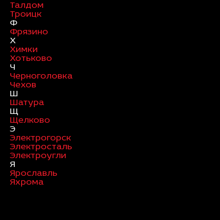
Талдом
Троицк
Ф
Фрязино
Х
Химки
Хотьково
Ч
Черноголовка
Чехов
Ш
Шатура
Щ
Щелково
Э
Электрогорск
Электросталь
Электроугли
Я
Ярославль
Яхрома