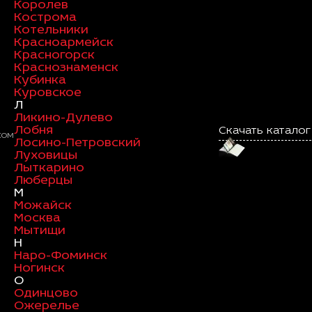
Королев
Кострома
Котельники
Красноармейск
Красногорск
Краснознаменск
Кубинка
Куровское
Л
Ликино-Дулево
Лобня
Скачать каталог
ком
Лосино-Петровский
Луховицы
Лыткарино
Люберцы
М
Можайск
Москва
Мытищи
Н
Наро-Фоминск
Ногинск
О
Одинцово
Ожерелье