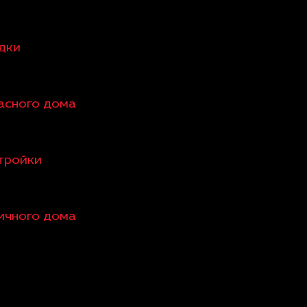
едки
касного дома
стройки
пичного дома