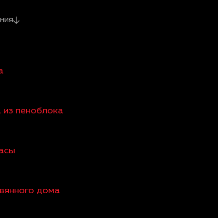
ния
а
а из пеноблока
расы
евянного дома