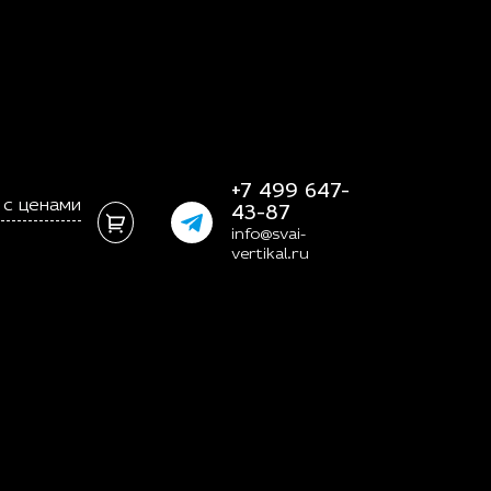
+7 499 647-
 с ценами
43-87
info@svai-
vertikal.ru