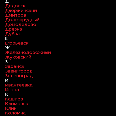
Д
Дедовск
Дзержинский
Дмитров
Долгопрудный
Домодедово
Дрезна
Дубна
Е
Егорьевск
Ж
Железнодорожный
Жуковский
З
Зарайск
Звенигород
Зеленоград
И
Ивантеевка
Истра
К
Кашира
Климовск
Клин
Коломна