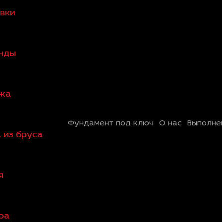
овки
анды
ажа
Фундамент под ключ
О нас
Выполне
 из бруса
я
ра