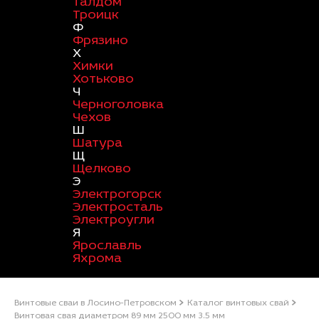
Талдом
Троицк
Ф
Фрязино
Х
Химки
Хотьково
Ч
Черноголовка
Чехов
Ш
Шатура
Щ
Щелково
Э
Электрогорск
Электросталь
Электроугли
Я
Ярославль
Яхрома
Винтовые сваи в Лосино-Петровском
Каталог винтовых свай
Винтовая свая диаметром 89 мм 2500 мм 3.5 мм