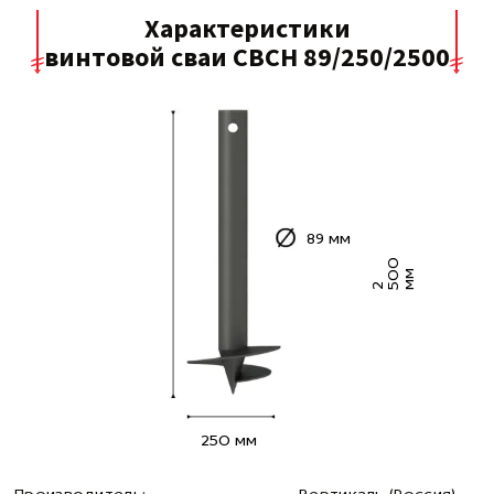
Характеристики
винтовой сваи СВСН 89/250/2500
89 мм
0
0
м
2 5
м
250 мм