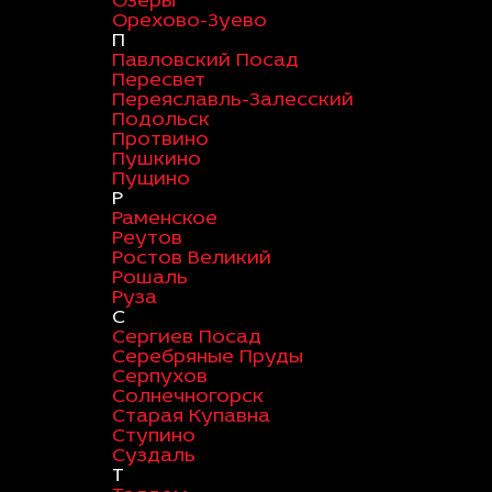
Озеры
Орехово-Зуево
П
Павловский Посад
Пересвет
Переяславль-Залесский
Подольск
Протвино
Пушкино
Пущино
Р
Раменское
Реутов
Ростов Великий
Рошаль
Руза
С
Сергиев Посад
Серебряные Пруды
Серпухов
Солнечногорск
Старая Купавна
Ступино
Суздаль
Т