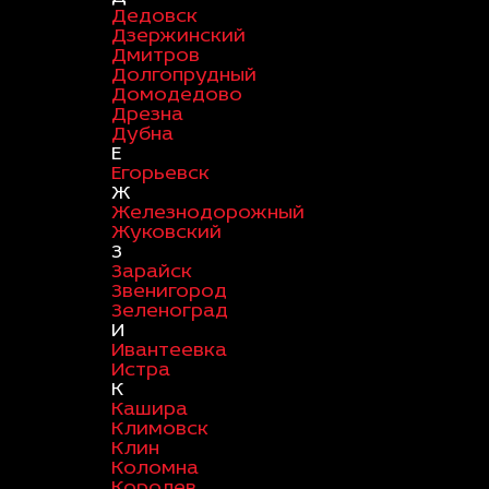
Дедовск
Дзержинский
Дмитров
Долгопрудный
Домодедово
Дрезна
Дубна
Е
Егорьевск
Ж
Железнодорожный
Жуковский
З
Зарайск
Звенигород
Зеленоград
И
Ивантеевка
Истра
К
Кашира
Климовск
Клин
Коломна
Королев