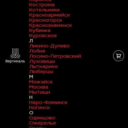
Кострома
Котельники
Красноармейск
Красногорск
Краснознаменск
Кубинка
Куровское
Л
Ликино-Дулево
Лобня
Лосино-Петровский
Луховицы
Лыткарино
Люберцы
М
Можайск
Москва
Мытищи
Н
Наро-Фоминск
Ногинск
О
Одинцово
Ожерелье